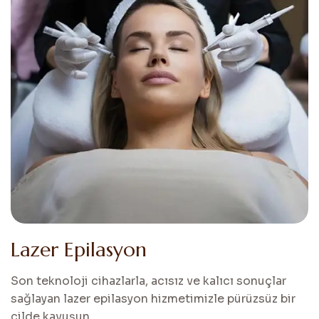
L
a
z
e
r
E
p
i
l
a
s
y
o
n
Son teknoloji cihazlarla, acısız ve kalıcı sonuçlar
sağlayan lazer epilasyon hizmetimizle pürüzsüz bir
cilde kavuşun.