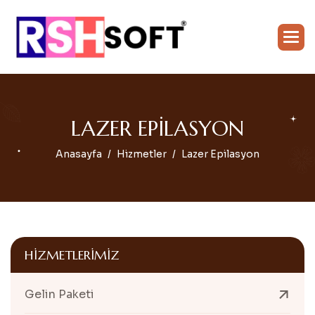
L
A
Z
E
R
E
P
I
L
A
S
Y
O
N
Anasayfa
Hizmetler
Lazer Epilasyon
HIZMETLERIMIZ
Gelin Paketi